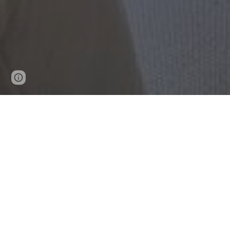
Page
Google Sites
Report abuse
updated
Petite Venise provençale